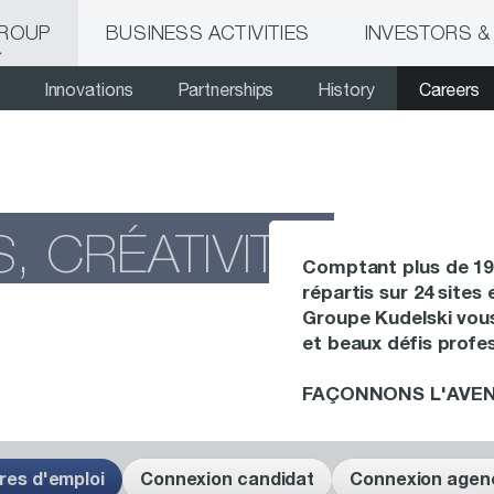
GROUP
BUSINESS ACTIVITIES
INVESTORS &
Innovations
Partnerships
History
Careers
 CRÉATIVITÉ,
Comptant plus de 19
répartis sur 24 sites 
Groupe Kudelski vou
et beaux défis profes
FAÇONNONS L'AVEN
res d'emploi
Connexion candidat
Connexion agen