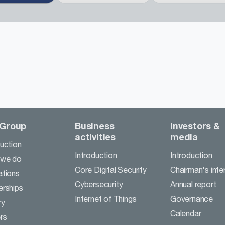
 Group
Business
Investors &
activities
media
duction
Introduction
Introduction
 we do
Core Digital Security
Chairman's inte
ations
Cybersecurity
Annual report
erships
Internet of Things
Governance
ry
Calendar
rs